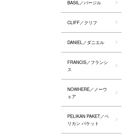
BASIL／バージル
CLIFF／クリフ
DANIEL／ダニエル
FRANCIS／フランシ
ス
NOWHERE／ノーウ
ェア
PELIKAN PAKET／ペ
リカン パケット