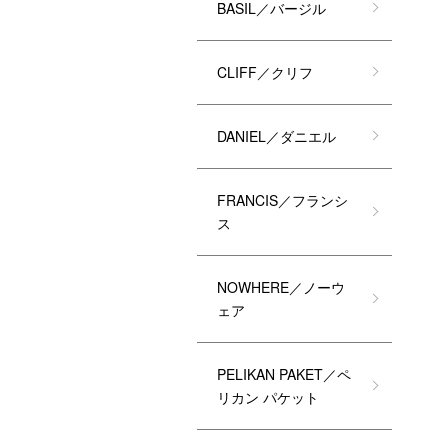
BASIL／バージル
CLIFF／クリフ
DANIEL／ダニエル
FRANCIS／フランシ
ス
NOWHERE／ノーウ
ェア
PELIKAN PAKET／ペ
リカン パケット