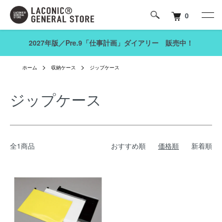
0
2027年版／Pre.9「仕事計画」ダイアリー 販売中！
ホーム
収納ケース
ジップケース
ジップケース
全1商品
おすすめ順
価格順
新着順