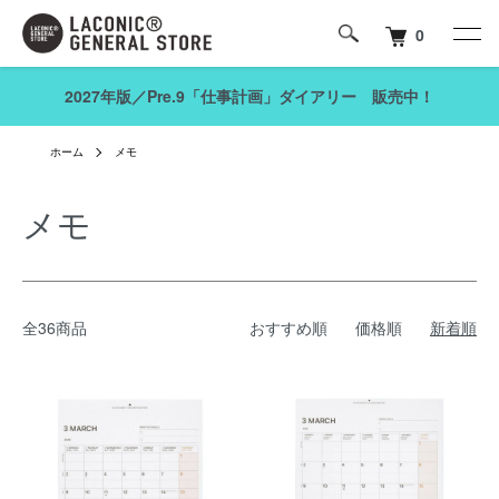
0
2027年版／Pre.9「仕事計画」ダイアリー 販売中！
ホーム
メモ
メモ
全36商品
おすすめ順
価格順
新着順