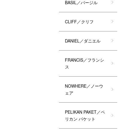
BASIL／バージル
CLIFF／クリフ
DANIEL／ダニエル
FRANCIS／フランシ
ス
NOWHERE／ノーウ
ェア
PELIKAN PAKET／ペ
リカン パケット