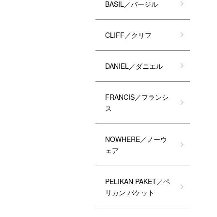
BASIL／バージル
CLIFF／クリフ
DANIEL／ダニエル
FRANCIS／フランシ
ス
NOWHERE／ノーウ
ェア
PELIKAN PAKET／ペ
リカン パケット