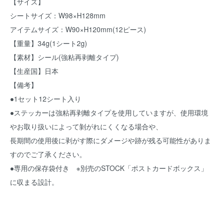
【サイズ】
シートサイズ：W98×H128mm
アイテムサイズ：W90×H120mm(12ピース)
【重量】34g(1シート2g)
【素材】シール(強粘再剥離タイプ)
【生産国】日本
【備考】
●1セット12シート入り
●ステッカーは強粘再剥離タイプを使用していますが、使用環境
やお取り扱いによって剝がれにくくなる場合や、
長期間の使用後に剥がす際にダメージや跡が残る可能性がありま
すのでご了承ください。
●専用の保存袋付き ※別売のSTOCK「ポストカードボックス」
に収まる設計。