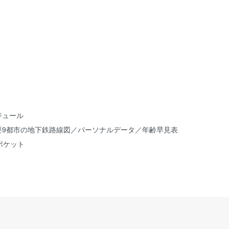
ジュール
要9都市の地下鉄路線図／パーソナルデータ／年齢早見表
ポケット