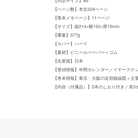
【判型サイズ】A5
【ページ数】本文224ページ
【巻末メモページ】11ページ
【サイズ】縦214×横152×厚15mm
【重量】377g
【カバー】ハード
【素材】ビニールペーパー＋ゴム
【生産国】日本
【巻頭情報】年間カレンダー／イヤースケ
【巻末情報】東京・大阪の近郊路線図＋主
【内容（付属品）】2本のしおり付き／表3