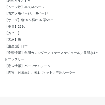
【判型サイズ】A4
【ページ数】本文64ページ
【巻末メモページ】18ページ
【サイズ】縦297×横210×厚5mm
【重量】223g
【カバー】ー
【素材】紙
【生産国】日本
【巻頭情報】年間カレンダー／イヤースケジュール／見開き4ヶ
月マンスリー
【巻末情報】パーソナルデータ
【内容（付属品）】表2ポケット／専用ルーラー