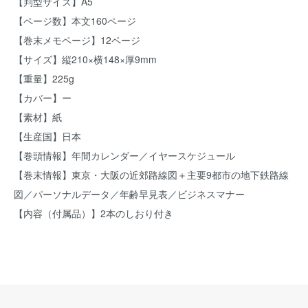
【判型サイズ】A5
【ページ数】本文160ページ
【巻末メモページ】12ページ
【サイズ】縦210×横148×厚9mm
【重量】225g
【カバー】ー
【素材】紙
【生産国】日本
【巻頭情報】年間カレンダー／イヤースケジュール
【巻末情報】東京・大阪の近郊路線図＋主要9都市の地下鉄路線
図／パーソナルデータ／年齢早見表／ビジネスマナー
【内容（付属品）】2本のしおり付き