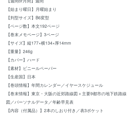
【週間or月間】週間
【始まり曜日】月曜始まり
【判型サイズ】B6変型
【ページ数】本文192ページ
【巻末メモページ】3ページ
【サイズ】縦177×横134×厚14mm
【重量】246g
【カバー】ハード
【素材】ビニールペーパー
【生産国】日本
【巻頭情報】年間カレンダー／イヤースケジュール
【巻末情報】東京・大阪の近郊路線図＋主要9都市の地下鉄路線
図／パーソナルデータ／年齢早見表
【内容（付属品）】2本のしおり付き／表3ポケット