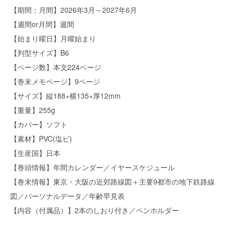
【期間：月間】2026年3月～2027年6月
【週間or月間】週間
【始まり曜日】月曜始まり
【判型サイズ】B6
【ページ数】本文224ページ
【巻末メモページ】9ページ
【サイズ】縦188×横135×厚12mm
【重量】255g
【カバー】ソフト
【素材】PVC(塩ビ)
【生産国】日本
【巻頭情報】年間カレンダー／イヤースケジュール
【巻末情報】東京・大阪の近郊路線図＋主要9都市の地下鉄路線
図／パーソナルデータ／年齢早見表
【内容（付属品）】2本のしおり付き／ペンホルダー