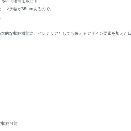
きるので場所を取らず、
、マチ幅が65mmあるので、
。
基本的な収納機能に、インテリアとしても映えるデザイン要素を加えたLA
枚収納可能