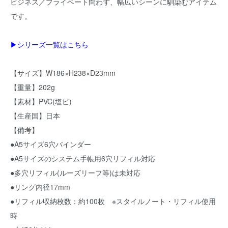
ビジネス／プライベート問わず、幅広いシーンに馴染むアイテム
です。
▶シリーズ一覧はこちら
【サイズ】W186×H238×D23mm
【重量】202g
【素材】PVC(塩ビ)
【生産国】日本
【備考】
●A5サイズ6穴バインダー
●A5サイズのシステム手帳用6穴リフィル対応
●多穴リフィル(ルーズリーフ等)は未対応
●リング内径17mm
●リフィル収納枚数：約100枚 ※スタイルノート・リフィル使用
時