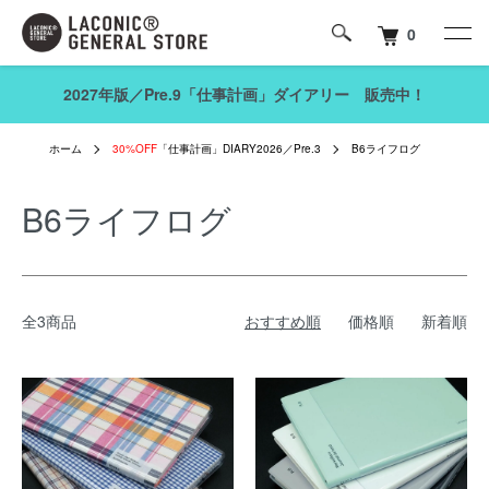
0
2027年版／Pre.9「仕事計画」ダイアリー 販売中！
ホーム
30%OFF
「仕事計画」DIARY2026／Pre.3
B6ライフログ
B6ライフログ
全3商品
おすすめ順
価格順
新着順