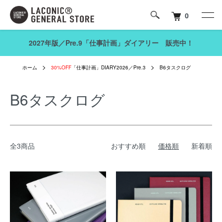
0
2027年版／Pre.9「仕事計画」ダイアリー 販売中！
ホーム
30%OFF
「仕事計画」DIARY2026／Pre.3
B6タスクログ
B6タスクログ
全3商品
おすすめ順
価格順
新着順