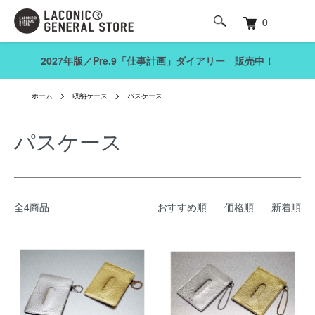
0
2027年版／Pre.9「仕事計画」ダイアリー 販売中！
ホーム
収納ケース
パスケース
パスケース
全4商品
おすすめ順
価格順
新着順